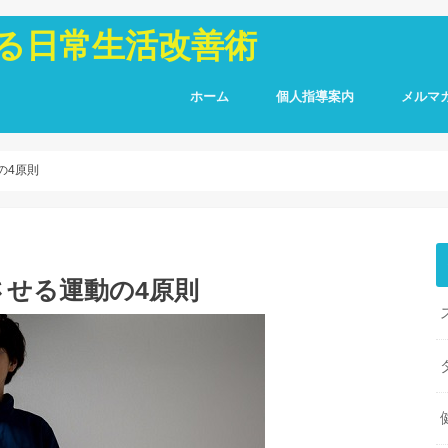
よる日常生活改善術
ホーム
個人指導案内
メルマ
の4原則
せる運動の4原則